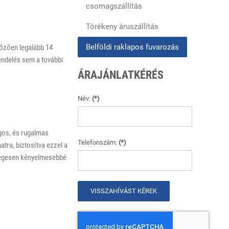
csomagszállítás
Törékeny áruszállítás
Belföldi raklapos fuvarozás
előzően legalább 14
endelés sem a további
ÁRAJÁNLATKÉRÉS
Név:
(*)
gos, és rugalmas
Telefonszám:
(*)
atra, biztosítva ezzel a
ényegesen kényelmesebbé
VISSZAHÍVÁST KÉREK