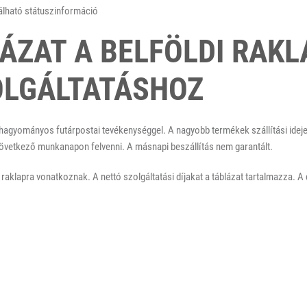
álható státuszinformáció
ÁZAT A BELFÖLDI RAK
OLGÁLTATÁSHOZ
 hagyományos futárpostai tevékenységgel. A nagyobb termékek szállítási ideje
övetkező munkanapon felvenni. A másnapi beszállítás nem garantált.
aklapra vonatkoznak. A nettó szolgáltatási díjakat a táblázat tartalmazza. A dí