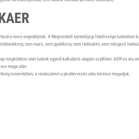
EKAER
lítására nincs engedélyünk. A Megrendelő büntetőjogi felelőssége tudatában kij
lobbanékony, nem maró, nem gyúlékony, nem rádióaktív, nem mérgező hatású,
p megküldése után tudunk egyedi kalkuláció alapján szállítani. ADR-es áru e
t von maga után.
ttség ismeretében, a rendszámot a járattervezés után kérésre megadjuk.