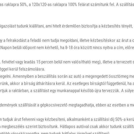
 raklapra 50%, a 120x120-as raklapra 100% felárat számítunk fel. A szállítási
azolást tudunk kiállítani, ami hitelt érdemlően biztosítja a kézbesítés tényé
y a felrakodást a feladó nem tudja megoldani, illetve kézbesítéskor az árut a 
ül. Napon belüli időpont nem kérhető, ha 8-18 óra között nincs nyitva a cím, előre
elvétel vagy leadás 15 percen belül nem valósítható meg), illetve a tervezett sz
ggel kerül felszámolásra.
érlegelni. Amennyiben a beszállítás során az autó a megengedett össztömeg m
ünk, akkor a bírság áthárításra kerül. Az esetleges bírságtól függetlenül, ha 
juk a raktárban, a szállítást egy munkanappal később újra tervezzük. A súlyel
küldemények szállítását a gépkocsivezető megtagadhatja, ebben az esetben a m
djuk árut felvenni vagy kézbesíteni, alkalmanként a szállítási díj 50%-a kerü
megbeszélés szerint biztosítunk. Hátlapos autóval csak akkor tudunk szállíta
egtöbb városközpontba, nem tudunk hátfalas járművel szállítani).