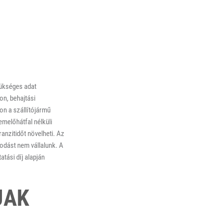
zükséges adat
on, behajtási
on a szállítójármű
emelőhátfal nélküli
anzitidőt növelheti. Az
kodást nem vállalunk. A
atási díj alapján
JAK