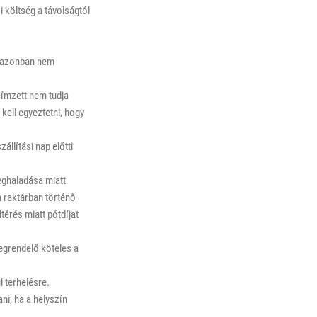
 költség a távolságtól
t, azonban nem
címzett nem tudja
 kell egyeztetni, hogy
állítási nap előtti
eghaladása miatt
a raktárban történő
térés miatt pótdíjat
egrendelő köteles a
l terhelésre.
ni, ha a helyszín