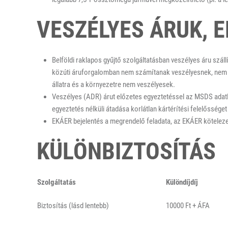
VESZÉLYES ÁRUK, 
Belföldi raklapos gyűjtő szolgáltatásban veszélyes áru szál
közúti áruforgalomban nem számítanak veszélyesnek, nem 
állatra és a környezetre nem veszélyesek.
Veszélyes (ADR) árut előzetes egyeztetéssel az MSDS adatla
egyeztetés nélküli átadása korlátlan kártérítési felelőssége
EKÁER bejelentés a megrendelő feladata, az EKÁER köteleze
KÜLÖNBIZTOSÍTÁS
Szolgáltatás
Különdíjdíj
Biztosítás (lásd lentebb)
10000 Ft + ÁFA