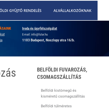
ÖLDI GYŰJTŐ RENDELÉS
ALVÁLLALKOZÓKNAK
TÁSAINK
Iroda és ügyfélszolgálat
nkat
E-mail:
info@futar.hu
ja
1103 Budapest, Noszlopy utca 16/b.
ozás
BELFÖLDI FUVAROZÁS,
CSOMAGSZÁLLÍTÁS
Belföldi kistömegű és
kisméretű csomagszállítás
Belföldi túlméretes