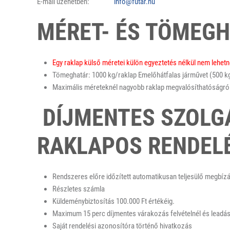
E-mail üzenetben:
info@futar.hu
MÉRET- ÉS TÖMEG
Egy raklap külső méretei külön egyeztetés nélkül nem lehet
Tömeghatár: 1000 kg/raklap Emelőhátfalas járművet (500 kg
Maximális méreteknél nagyobb raklap megvalósíthatóságról
DÍJMENTES SZOLG
RAKLAPOS RENDEL
Rendszeres előre időzített automatikusan teljesülő megbíz
Részletes számla
Küldeménybiztosítás 100.000 Ft értékéig.
Maximum 15 perc díjmentes várakozás felvételnél és leadás
Saját rendelési azonosítóra történő hivatkozás