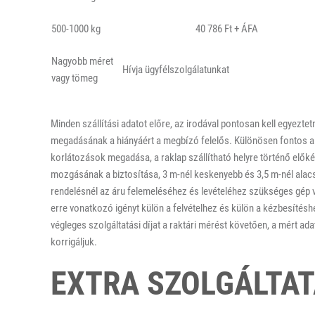
500-1000 kg
40 786 Ft + ÁFA
Nagyobb méret
Hívja ügyfélszolgálatunkat
vagy tömeg
Minden szállítási adatot előre, az irodával pontosan kell egyezt
megadásának a hiányáért a megbízó felelős. Különösen fontos a fel
korlátozások megadása, a raklap szállítható helyre történő előkés
mozgásának a biztosítása, 3 m-nél keskenyebb és 3,5 m-nél alacs
rendelésnél az áru felemeléséhez és levételéhez szükséges gép va
erre vonatkozó igényt külön a felvételhez és külön a kézbesítéshe
végleges szolgáltatási díjat a raktári mérést követően, a mért adato
korrigáljuk.
EXTRA SZOLGÁLTAT