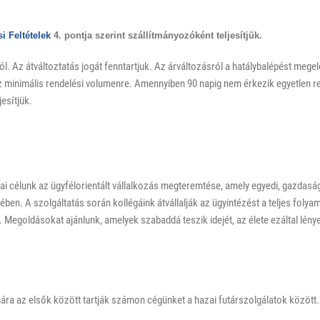
i Feltételek
4. pontja szerint szállítmányozóként teljesítjük.
król. Az átváltoztatás jogát fenntartjuk. Az árváltozásról a hatálybalépést meg
lez minimális rendelési volumenre. Amennyiben 90 napig nem érkezik egyetlen r
esítjük.
i célunk az ügyfélorientált vállalkozás megteremtése, amely egyedi, gazdasá
sében. A szolgáltatás során kollégáink átvállalják az ügyintézést a teljes folyam
t. Megoldásokat ajánlunk, amelyek szabaddá teszik idejét, az élete ezáltal l
ra az elsők között tartják számon cégünket a hazai futárszolgálatok között.