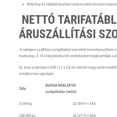
Webshop és vállalatirányítási rendszerekbe könnyen import
NETTÓ TARIFATÁBL
ÁRUSZÁLLÍTÁSI SZ
A raklapos szállítási szolgáltatást nem lehet összehasonlítani a
munkanap. A 15 óráig beérkezett rendeléseket megkíséreljük a k
Az árak szabványos EUR (1,2 x 0,8 m) méretű (vagy annál kisebb) r
vonatkozóan egységes.
Belföldi RAKLAPOS
Súly
szolgáltatás (nettó)
0-249 kg
32 269 Ft + ÁFA
250-499 kg
36 527 Ft + ÁFA