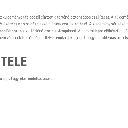
t küldemények feladótól címzettig történő biztonságos szállítását. A küldemé
értékére extra szolgáltatásként árubiztosítás köthető. A küldemény sérülését
lamációk soron kívül történő gyors kivizsgálását. A nem raklapra előkészített, 
 vállalunk felelősséget, illetve fenntartjuk a jogot, hogy a problémás áru els
ÉTELE
áig áll ügyfelei rendelkezésére.