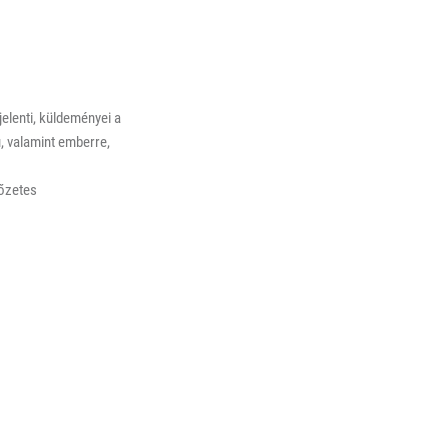
elenti, küldeményei a
 valamint emberre,
lőzetes