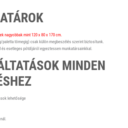
HATÁROK
nek nagyobbak mint 120 x 80 x 170 cm.
/paletta tömegig) csak külön megbeszélés szerint biztosítunk.
 és esetleges pótdíjáról egyeztessen munkatársainkkal.
ÁLTATÁSOK MINDEN
ÉSHEZ
ások lehetősége
nál.