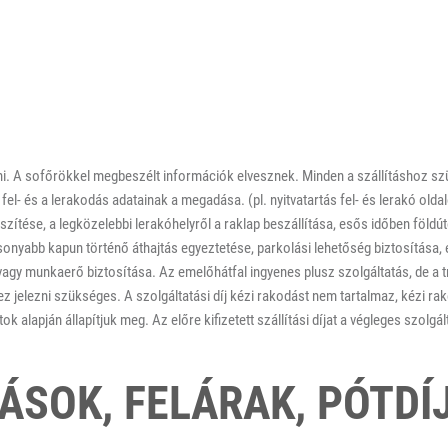
etni. A sofőrökkel megbeszélt információk elvesznek. Minden a szállításhoz s
- és a lerakodás adatainak a megadása. (pl. nyitvatartás fel- és lerakó oldal
zítése, a legközelebbi lerakóhelyről a raklap beszállítása, esős időben földút
onyabb kapun történő áthajtás egyeztetése, parkolási lehetőség biztosítása, 
gy munkaerő biztosítása. Az emelőhátfal ingyenes plusz szolgáltatás, de a tr
z jelezni szükséges. A szolgáltatási díj kézi rakodást nem tartalmaz, kézi ra
k alapján állapítjuk meg. Az előre kifizetett szállítási díjat a végleges szolgált
ÁSOK, FELÁRAK, PÓTDÍ