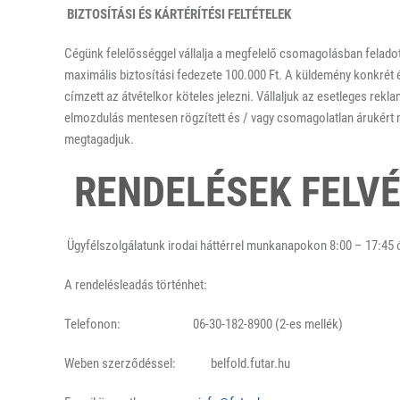
BIZTOSÍTÁSI ÉS KÁRTÉRÍTÉSI FELTÉTELEK
Cégünk felelősséggel vállalja a megfelelő csomagolásban feladot
maximális biztosítási fedezete 100.000 Ft. A küldemény konkrét 
címzett az átvételkor köteles jelezni. Vállaljuk az esetleges rek
elmozdulás mentesen rögzített és / vagy csomagolatlan árukért nem
megtagadjuk.
RENDELÉSEK FELV
Ügyfélszolgálatunk irodai háttérrel munkanapokon 8:00 – 17:45 ór
A rendelésleadás történhet:
Telefonon: 06-30-182-8900 (2-es mellék)
Weben szerződéssel: belfold.futar.hu