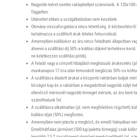
Nagyobb méret esetén raklaphellyel számolunk. A 120x100-as
független.
Utánvétet ebben a szolgáltatásban nem kezelünk.
Okmány-visszaforgatásra nincs lehetőség. A kézbesítésről ig
tartalmazza a szállított áruk tételes felsorolását.
Amennyiben kiálláskor az áru nincs feladható állapotban vag
átvenni a szállítási díj 50%-a kiállási díjként terhelésre ker
ne keletkezzen szállítási pótdíj.
A feladó vagy a címzett hibájából meghiúsuló árukezelés (pl. f
munkanapon 17 óra után lemondott megbízás 50%-os költsé
A szállításra átadott árukat a központi raktárban tudjuk m
bírságot kap és a raktárban a megadottnál nagyobb súlyt mér
ellenőrző mérésnél nagyobb tömeget mérünk, az áru bent tart
számíthatunk fel.
A szállításra alkalmatlan (pl. nem megfelelően rögzített) 
kiállási díjat (50%) megfizetni.
Amennyiben nem jelezte a megbízó, és emelő hiányában nem tu
Emelőhátfalas járművet (500 kg/paletta tömegig) csak külön 
legalább 7,5 T össztömegű járművel megközelíthető (pl. a l