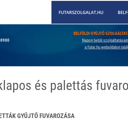
FUTARSZOLGALAT.HU
BELF
:
BELFÖLDI GYŰJTŐ SZOLGÁLTA
 8900
Napon belüli szolgáltatásai
a futar.hu weboldalon talál
klapos és palettás fuvar
LETTÁK GYŰJTŐ FUVAROZÁSA