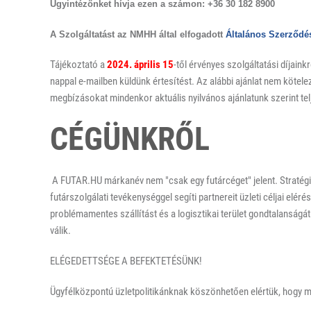
Ügyintézőnket hívja ezen a számon: +36 30 182 8900
A Szolgáltatást az NMHH által elfogadott
Általános Szerződés
Tájékoztató a
2024. április 15
-től érvényes szolgáltatási díjain
nappal e-mailben küldünk értesítést. Az alábbi ajánlat nem köte
megbízásokat mindenkor aktuális nyilvános ajánlatunk szerint telj
CÉGÜNKRŐL
A FUTAR.HU márkanév nem "csak egy futárcéget" jelent. Stratégia
futárszolgálati tevékenységgel segíti partnereit üzleti céljai eléré
problémamentes szállítást és a logisztikai terület gondtalanságá
válik.
ELÉGEDETTSÉGE A BEFEKTETÉSÜNK!
Ügyfélközpontú üzletpolitikánknak köszönhetően elértük, hogy má