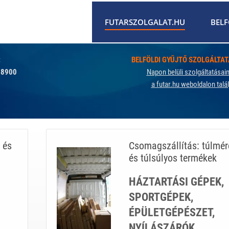
FUTARSZOLGALAT.HU
BELF
:
BELFÖLDI GYŰJTŐ SZOLGÁLTA
 8900
Napon belüli szolgáltatásai
a futar.hu weboldalon talál
 és
Csomagszállítás: túlmér
és túlsúlyos termékek
HÁZTARTÁSI GÉPEK,
SPORTGÉPEK,
ÉPÜLETGÉPÉSZET,
NYÍLÁSZÁRÓK