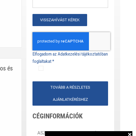
VISSZAHÍVÁST KÉREK
Elfogadom az Adatkezelési tájékoztatóban
foglaltakat
*
os és
TOVÁBB A RÉSZLETES
AJÁNLATKÉRÉSHEZ
CÉGINFORMÁCIÓK
ASZF
GYIK
Kapcsolat
❌