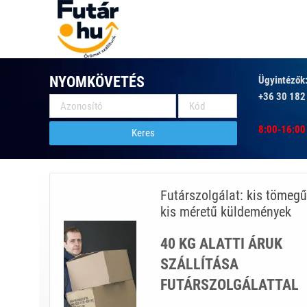
NYOMKÖVETÉS
Ügyintézők
+36 30 182
8:00-16:00
Keres
Futárszolgálat: kis tömegű
kis méretű küldemények
40 KG ALATTI ÁRUK
SZÁLLÍTÁSA
FUTÁRSZOLGÁLATTAL