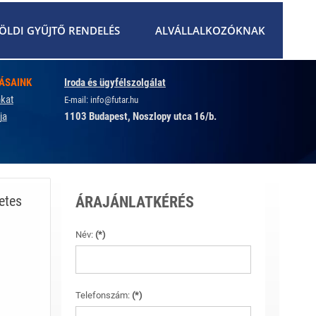
ÖLDI GYŰJTŐ RENDELÉS
ALVÁLLALKOZÓKNAK
TÁSAINK
Iroda és ügyfélszolgálat
nkat
E-mail:
info@futar.hu
ja
1103 Budapest, Noszlopy utca 16/b.
etes
ÁRAJÁNLATKÉRÉS
Név:
(*)
Telefonszám:
(*)